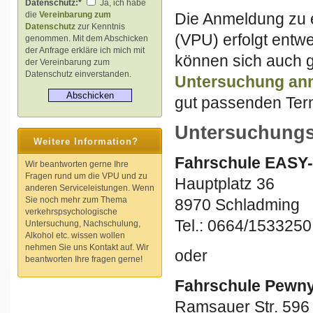
Datenschutz:*
Ja, ich habe
Die Anmeldung zu 
die
Vereinbarung zum
Datenschutz
zur Kenntnis
(VPU) erfolgt entw
genommen. Mit dem Abschicken
der Anfrage erkläre ich mich mit
können sich auch g
der Vereinbarung zum
Datenschutz einverstanden.
Untersuchung
an
gut passenden Term
Untersuchungs
Weitere Information?
Fahrschule EASY-
Wir beantworten gerne Ihre
Fragen rund um die VPU und zu
Hauptplatz 36
anderen Serviceleistungen. Wenn
Sie noch mehr zum Thema
8970 Schladming
verkehrspsychologische
Tel.: 0664/1533250
Untersuchung, Nachschulung,
Alkohol etc. wissen wollen
nehmen Sie uns Kontakt auf. Wir
oder
beantworten Ihre fragen gerne!
Fahrschule Pewn
Ramsauer Str. 596