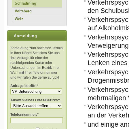
Verkehrspsyc
Schladming
den Schulbus
Voitsberg
Verkehrspsyc
Weiz
auf Alkoholm
Verkehrspsyc
Anmeldung
Verweigerung 
Anmeldung zum nächsten Termin
Verkehrspsyc
in Ihrer Nähe! Schicken Sie uns
Ihre Anfrage für eine der
Lenken eines 
nachfolgenden Kurse oder
Untersuchungen im Bezirk ihrer
Verkehrspsyc
Wahl mit Ihrer Telefonnummer
und wir rufen Sie gerne zurück!
Drogenmissb
Anfrage betrifft:*
Verkehrspsyc
mehrmaligen 
Auswahl eines Ortes/Bezirks:*
Verkehrspsyc
an der Verkeh
Telefonnummer:*
und einige an