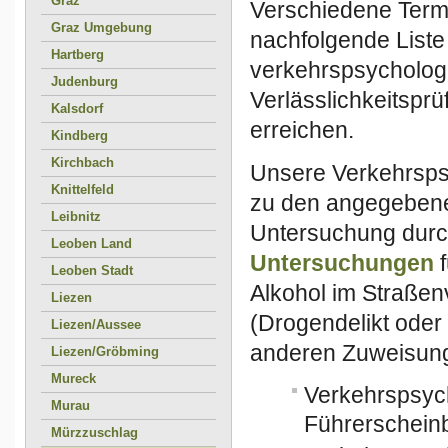
Graz
Verschiedene Termi
Graz Umgebung
nachfolgende Liste
Hartberg
verkehrspsycholog
Judenburg
Verlässlichkeitspr
Kalsdorf
erreichen.
Kindberg
Kirchbach
Unsere Verkehrsps
Knittelfeld
zu den angegebene
Leibnitz
Untersuchung durc
Leoben Land
Untersuchungen
f
Leoben Stadt
Alkohol im Straßenv
Liezen
(Drogendelikt ode
Liezen/Aussee
anderen Zuweisung
Liezen/Gröbming
Mureck
Verkehrspsyc
Murau
Führerscheinb
Mürzzuschlag