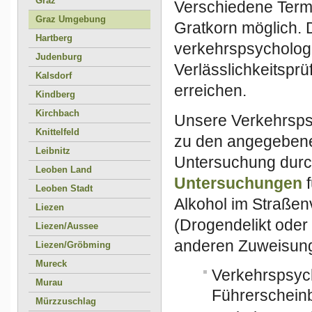
Graz
Verschiedene Termi
Graz Umgebung
Gratkorn möglich. 
Hartberg
verkehrspsycholog
Judenburg
Verlässlichkeitspr
Kalsdorf
erreichen.
Kindberg
Kirchbach
Unsere Verkehrsps
Knittelfeld
zu den angegebene
Leibnitz
Untersuchung durc
Leoben Land
Untersuchungen
f
Leoben Stadt
Alkohol im Straßenv
Liezen
(Drogendelikt ode
Liezen/Aussee
anderen Zuweisung
Liezen/Gröbming
Mureck
Verkehrspsyc
Murau
Führerscheinb
Mürzzuschlag