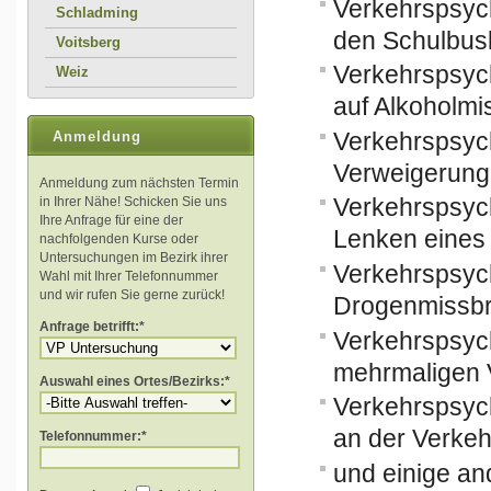
Verkehrspsyc
Schladming
den Schulbus
Voitsberg
Verkehrspsyc
Weiz
auf Alkoholm
Verkehrspsyc
Anmeldung
Verweigerung 
Anmeldung zum nächsten Termin
Verkehrspsyc
in Ihrer Nähe! Schicken Sie uns
Ihre Anfrage für eine der
Lenken eines 
nachfolgenden Kurse oder
Untersuchungen im Bezirk ihrer
Verkehrspsyc
Wahl mit Ihrer Telefonnummer
und wir rufen Sie gerne zurück!
Drogenmissb
Anfrage betrifft:*
Verkehrspsyc
mehrmaligen 
Auswahl eines Ortes/Bezirks:*
Verkehrspsyc
an der Verkeh
Telefonnummer:*
und einige an