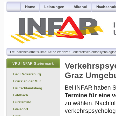
Home
Leistungen
Alkohol
Nachschul
Freundliches Arbeitsklima! Keine Wartezeit. Jederzeit verkehrspsycholog
Verkehrspsy
VPU INFAR Steiermark
Graz Umgeb
Bad Radkersburg
Bruck an der Mur
Bei INFAR haben Si
Deutschlandsberg
Termine für eine
Feldbach
zu wählen. Nachfol
Fürstenfeld
Gleisdorf
verkehrspsycholog