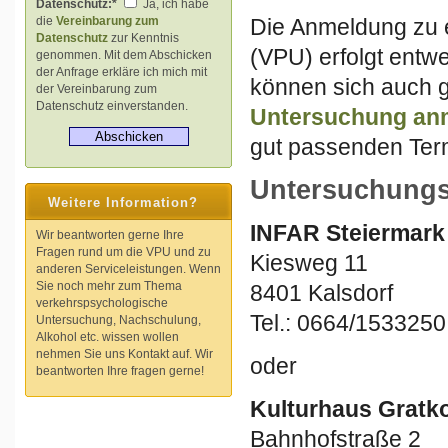
Datenschutz:*
Ja, ich habe
Die Anmeldung zu 
die
Vereinbarung zum
Datenschutz
zur Kenntnis
(VPU) erfolgt entw
genommen. Mit dem Abschicken
der Anfrage erkläre ich mich mit
können sich auch g
der Vereinbarung zum
Datenschutz einverstanden.
Untersuchung
an
gut passenden Term
Untersuchungs
Weitere Information?
INFAR Steiermark
Wir beantworten gerne Ihre
Fragen rund um die VPU und zu
Kiesweg 11
anderen Serviceleistungen. Wenn
Sie noch mehr zum Thema
8401 Kalsdorf
verkehrspsychologische
Tel.: 0664/1533250
Untersuchung, Nachschulung,
Alkohol etc. wissen wollen
nehmen Sie uns Kontakt auf. Wir
oder
beantworten Ihre fragen gerne!
Kulturhaus Gratk
Bahnhofstraße 2