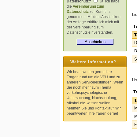
Datenschutz:*
Ja, ich habe
die
Vereinbarung zum
Datenschutz
zur Kenntnis
Li
genommen. Mit dem Abschicken
der Anfrage erkläre ich mich mit
T
der Vereinbarung zum
Datenschutz einverstanden.
T
D
D
S
Weitere Information?
Wir beantworten gerne Ihre
Fragen rund um die VPU und zu
Li
anderen Serviceleistungen. Wenn
Sie noch mehr zum Thema
T
verkehrspsychologische
Untersuchung, Nachschulung,
T
Alkohol etc. wissen wollen
M
nehmen Sie uns Kontakt auf. Wir
beantworten Ihre fragen gerne!
M
F