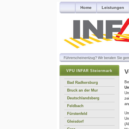
Home
Leistungen
Führerscheinentzug? Wir beraten Sie gern
V
VPU INFAR Steiermark
Be
Bad Radkersburg
Un
Bruck an der Mur
Un
Deutschlandsberg
ze
an
Feldbach
Un
Fürstenfeld
Un
Gleisdorf
(A