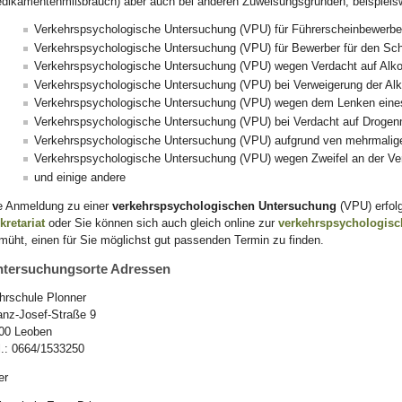
dikamentenmißbrauch) aber auch bei anderen Zuweisungsgründen, beispiels
Verkehrspsychologische Untersuchung (VPU) für Führerscheinbewerber
Verkehrspsychologische Untersuchung (VPU) für Bewerber für den Sc
Verkehrspsychologische Untersuchung (VPU) wegen Verdacht auf Alk
Verkehrspsychologische Untersuchung (VPU) bei Verweigerung der Alk
Verkehrspsychologische Untersuchung (VPU) wegen dem Lenken eines
Verkehrspsychologische Untersuchung (VPU) bei Verdacht auf Droge
Verkehrspsychologische Untersuchung (VPU) aufgrund ven mehrmalige
Verkehrspsychologische Untersuchung (VPU) wegen Zweifel an der Ver
und einige andere
e Anmeldung zu einer
verkehrspsychologischen Untersuchung
(VPU) erfolg
kretariat
oder Sie können sich auch gleich online zur
verkehrspsychologis
müht, einen für Sie möglichst gut passenden Termin zu finden.
tersuchungsorte Adressen
hrschule Plonner
anz-Josef-Straße 9
00 Leoben
l.: 0664/1533250
er