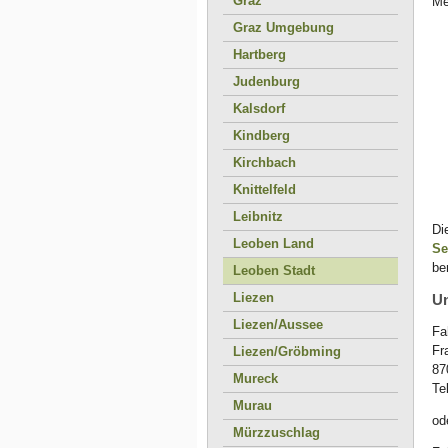
Graz
Me
Graz Umgebung
Hartberg
Judenburg
Kalsdorf
Kindberg
Kirchbach
Knittelfeld
Leibnitz
Di
Leoben Land
Se
be
Leoben Stadt
Liezen
Un
Liezen/Aussee
Fa
Fr
Liezen/Gröbming
87
Mureck
Te
Murau
od
Mürzzuschlag