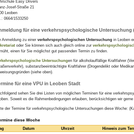
hrschule Easy Drivers
anz-Josef-Straße 21
00 Leoben
l.: 0664/1533250
nmeldung für eine verkehrspsychologische Untersuchung 
e Anmeldung zu einer
verkehrspsychologischen Untersuchung
in Leoben er
kretariat
oder Sie können sich auch gleich online zur
verkehrspsychologis
müht, einen für Sie möglichst gut passenden Termin zu finden.
rkehrspsychologische Untersuchung
en für alkoholauffällige Kraftfahrer (V
raßenverkehr), substanzbeeinträchtigte Kraftfahrer (Drogendelikt oder Medik
weisungsgründen (siehe oben).
rmine für eine VPU in Leoben Stadt
chfolgend sehen Sie drei Listen von möglichen Terminen für eine verkehrsps
oben. Soweit es die Rahmenbedingungen erlauben, berücksichtigen wir gern
ste der Termine für verkehrspsychologische Untersuchungen diese Woche: (K
ermine diese Woche
ag
Datum
Uhrzeit
Hinweis zum Ter