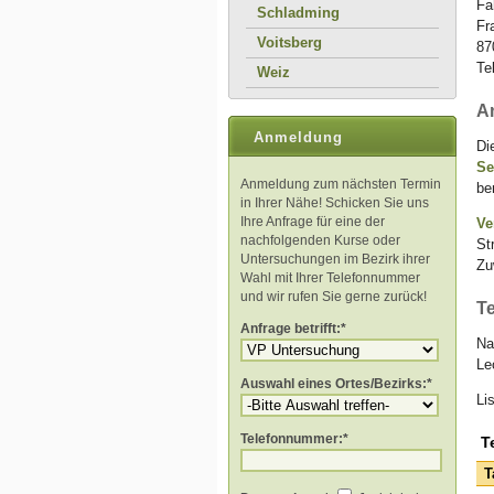
Fa
Schladming
Fr
Voitsberg
87
Te
Weiz
A
Anmeldung
Di
Se
Anmeldung zum nächsten Termin
be
in Ihrer Nähe! Schicken Sie uns
Ihre Anfrage für eine der
Ve
nachfolgenden Kurse oder
St
Untersuchungen im Bezirk ihrer
Zu
Wahl mit Ihrer Telefonnummer
und wir rufen Sie gerne zurück!
Te
Anfrage betrifft:*
Na
Le
Auswahl eines Ortes/Bezirks:*
Li
Telefonnummer:*
T
T