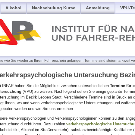
Alkohol
Nachschulung Kurse
Anmeldung
VPU-Te
e wie Sie wieder zu Ihrem Führerschein gelangen. Termine sind steiermarkweit ve
erkehrspsychologische Untersuchung Bezi
i INFAR haben Sie die Möglichkeit zwischen unterschiedlichen
Termine für 
tersuchung
(VPU) zu wählen. Nachfolgend sehen Sie einige geplante Termin
tersuchung im Bezirk Leoben Stadt. Verschiedene Termine sind in Bruck an d
igt Ihnen, wo und wann verkehrspsychologische Untersuchungen und waffenrec
geboten werden und wie Sie uns erreichen.
sere Verkehrspsychologen und Verkehrspsychologinnen können zu den ange
tersuchung durchführen. Dazu zahlen
verkehrspsychologische Untersuch
lkoholdelikt, Alkohol im Straßenverkehr), substanzbeeinträchtigte Kraftfahrer 