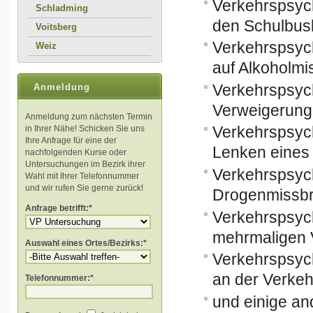
Verkehrspsyc
Schladming
den Schulbus
Voitsberg
Verkehrspsyc
Weiz
auf Alkoholm
Verkehrspsyc
Anmeldung
Verweigerung 
Anmeldung zum nächsten Termin
Verkehrspsyc
in Ihrer Nähe! Schicken Sie uns
Ihre Anfrage für eine der
Lenken eines 
nachfolgenden Kurse oder
Untersuchungen im Bezirk ihrer
Verkehrspsyc
Wahl mit Ihrer Telefonnummer
und wir rufen Sie gerne zurück!
Drogenmissb
Anfrage betrifft:*
Verkehrspsyc
mehrmaligen 
Auswahl eines Ortes/Bezirks:*
Verkehrspsyc
an der Verkeh
Telefonnummer:*
und einige an