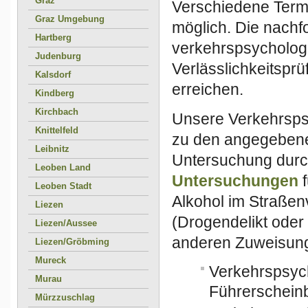
Graz
Verschiedene Termi
Graz Umgebung
möglich. Die nachf
Hartberg
verkehrspsycholog
Judenburg
Verlässlichkeitspr
Kalsdorf
erreichen.
Kindberg
Kirchbach
Unsere Verkehrsps
Knittelfeld
zu den angegebene
Leibnitz
Untersuchung durc
Leoben Land
Untersuchungen
f
Leoben Stadt
Alkohol im Straßenv
Liezen
(Drogendelikt ode
Liezen/Aussee
anderen Zuweisung
Liezen/Gröbming
Mureck
Verkehrspsyc
Murau
Führerscheinb
Mürzzuschlag