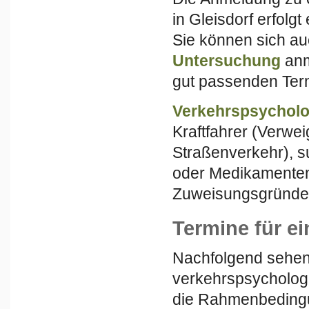
in Gleisdorf erfolg
Sie können sich au
Untersuchung
anm
gut passenden Term
Verkehrspsychol
Kraftfahrer (Verwei
Straßenverkehr), su
oder Medikamenten
Zuweisungsgründen
Termine für ei
Nachfolgend sehen 
verkehrspsycholog
die Rahmenbedingun