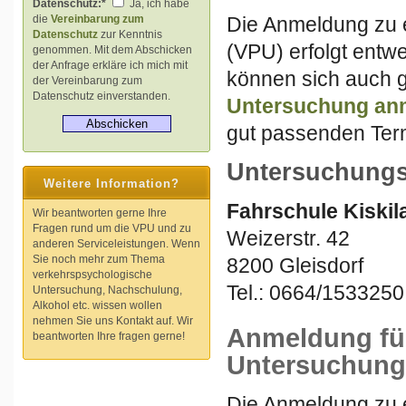
Datenschutz:*
Ja, ich habe
Die Anmeldung zu 
die
Vereinbarung zum
Datenschutz
zur Kenntnis
(VPU) erfolgt entw
genommen. Mit dem Abschicken
der Anfrage erkläre ich mich mit
können sich auch g
der Vereinbarung zum
Datenschutz einverstanden.
Untersuchung
an
gut passenden Term
Untersuchungs
Weitere Information?
Fahrschule Kiskil
Wir beantworten gerne Ihre
Fragen rund um die VPU und zu
Weizerstr. 42
anderen Serviceleistungen. Wenn
Sie noch mehr zum Thema
8200 Gleisdorf
verkehrspsychologische
Tel.: 0664/1533250
Untersuchung, Nachschulung,
Alkohol etc. wissen wollen
nehmen Sie uns Kontakt auf. Wir
Anmeldung für
beantworten Ihre fragen gerne!
Untersuchung
Die Anmeldung zu 