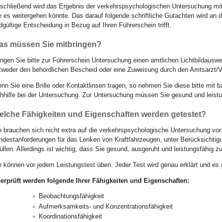
schließend wird das Ergebnis der verkehrspsychologischen Untersuchung mit
e es weitergehen könnte. Das darauf folgende schriftliche Gutachten wird an 
dgültige Entscheidung in Bezug auf Ihren Führerschein trifft.
as müssen Sie mitbringen?
ingen Sie bitte zur Führerschein Untersuchung einen amtlichen Lichtbildausw
tweder den behördlichen Bescheid oder eine Zuweisung durch den Amtsarzt/Ve
nn Sie eine Brille oder Kontaktlinsen tragen, so nehmen Sie diese bitte mit
hhilfe bei der Untersuchung. Zur Untersuchung müssen Sie gesund und leistu
elche Fähigkeiten und Eigenschaften werden getestet?
e brauchen sich nicht extra auf die verkehrspsychologische Untersuchung vorz
ndestanforderungen für das Lenken von Kraftfahrzeugen, unter Berücksichtigun
füllen. Allerdings ist wichtig, dass Sie gesund, ausgeruht und leistungsfähig z
e können vor jedem Leistungstest üben. Jeder Test wird genau erklärt und es
erprüft werden folgende Ihrer Fähigkeiten und Eigenschaften:
Beobachtungsfähigkeit
Aufmerksamkeits- und Konzentrationsfähigkeit
Koordinationsfähigkeit