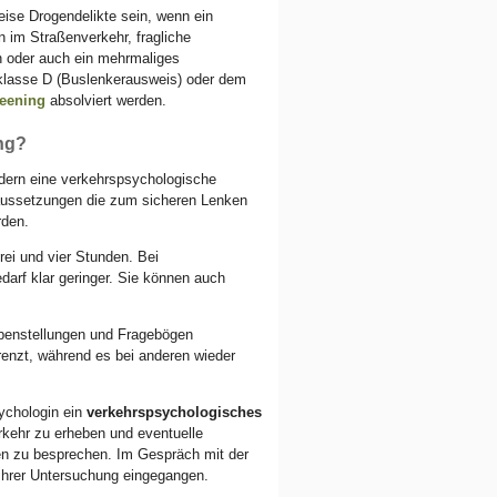
ise Drogendelikte sein, wenn ein
 im Straßenverkehr, fragliche
en oder auch ein mehrmaliges
klasse D (Buslenkerausweis) oder dem
reening
absolviert werden.
ng?
rdern eine verkehrspsychologische
raussetzungen die zum sicheren Lenken
rden.
rei und vier Stunden. Bei
darf klar geringer. Sie können auch
benstellungen und Fragebögen
renzt, während es bei anderen wieder
ychologin ein
verkehrspsychologisches
rkehr zu erheben und eventuelle
n zu besprechen. Im Gespräch mit der
Ihrer Untersuchung eingegangen.