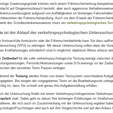
nstige Zuweisungsgründe können nach einem Führerscheinentzug beispielswe
rdacht auf Drogenmissbrauch besteht, aber auch aggressive Verhaltensweisen
rkehrszuverlässigkeit aufgrund von Auffälligkeiten im bisherigen Fahrverhalt
chtbestehen der Führerscheinprüfung. Auch vor dem Erwerb der Führerschein
werb des Schulbuslenkerausweises muss ein
verkehrspsychologisches Sc
ie ist der Ablauf der verkehrspsychologischen Untersuchu
r Amtsarzt/die Amtsärztin oder die Führerscheinbehörde kann Sie dazu auffo
tersuchung (VPU) zu erbringen. Mit dieser Untersuchung sollen dann die Vo
nes Kraftfahrzeuges erforderlich sind in möglichst objektiver Weise erfasst we
r
Zeitbedarf
für die volle verkehrspsychologische Testung beträgt zwischen d
istungstestungen, Persönlichkeitstestungen sowie D-Screenings ist der Zeitbe
ischen den einzelnen Tests Pausen einlegen.
hrend der
Testung
werden Ihnen von einem Testsystem verschiedene Aufga
rgegeben. Bei einigen der vorgegebenen Tests ist die Bearbeitungszeit unbeg
chtig ist, dass Sie schnell und genau ihre Aufgabenstellung erfüllen.
ch der Untersuchung findet mit einem Verkehrspsychologen/einer Verkehrsps
spräch
statt. Dabei geht es darum Ihre bisherigen Erfahrungen im Straßenve
obleme, die sich auch im Zusammenhang mit der Untersuchung ergeben habe
ychologin/Psychologen wird auch auf ihre Vorgeschichte und auf den Anlass 