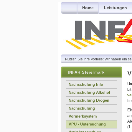
Home
Leistungen
Nutzen Sie Ihre Vorteile: Wir haben ein seh
V
INFAR Steiermark
Um
Nachschulung Info
bi
Nachschulung Alkohol
ve
Nachschulung Drogen
fi
Nachschulung
Ei
an
Vormerksystem
Al
VPU - Untersuchung
(1