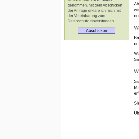
Datenschutz
zur Kenntnis
Ab
genommen. Mit dem Abschicken
wi
der Anfrage erkläre ich mich mit
en
der Vereinbarung zum
Datenschutz einverstanden.
W
Br
en
We
Se
W
Si
Mi
er
Si
Üb