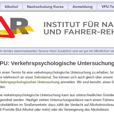
Alkohol
Nachschulung Kurse
Anmeldung
VPU-Te
r dichtes steiermarkweites Service-Netz! Zusätzlich sind wir gut mit öffentlichen V
PU: Verkehrspsychologische Untersuchung
 einen Termin für eine verkehrspsychologische Untersuchung zu erhalten, b
tte telefonisch an unser
Sekretariat
. Sie können sich auch gleich über unsere
rkehrspsychologischen Untersuchung
anmelden. Wir sind bemüht, einen f
nden.
ne verkehrspsychologische Untersuchung kann aus unterschiedlichen Gründe
geordnet werden. Häufiger stehen Untersuchungsanlässe nach einem Führe
koholdelikten im Straßenverkehr, dazu zählt der Verdacht auf Alkoholmissbrau
.6 Promille Blut-Alkohol oder mehr) oder die Verweigerung des Alkoholtests.