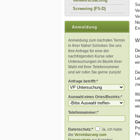
Verkehrscoaching
So
Screening (FS-D)
Ve
Ve
Ni
Anmeldung
Er
W
Anmeldung zum nächsten Termin
in Ihrer Nähe! Schicken Sie uns
De
Ihre Anfrage für eine der
nachfolgenden Kurse oder
Un
Untersuchungen im Bezirk ihrer
ei
Wahl mit Ihrer Telefonnummer
und wir rufen Sie gerne zurück!
De
Le
Anfrage betrifft:*
zw
Wä
Auswahl eines Ortes/Bezirks:*
vo
wi
Telefonnummer:*
Na
Ge
Pr
Datenschutz:*
Ja, ich habe
Ps
die
Vereinbarung zum