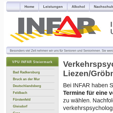
Home
Leistungen
Alkohol
Nachschul
Besonders viel Zeit nehmen wir uns für Senioren und Seniorinnen. Sie wer
Verkehrspsy
VPU INFAR Steiermark
Liezen/Gröb
Bad Radkersburg
Bruck an der Mur
Bei INFAR haben Si
Deutschlandsberg
Termine für eine
Feldbach
zu wählen. Nachfol
Fürstenfeld
Gleisdorf
verkehrspsychologi