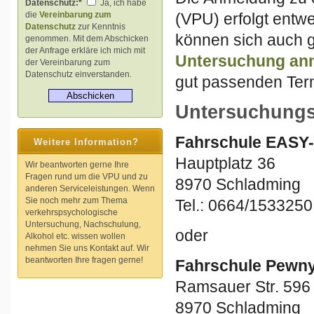
Datenschutz:*
Ja, ich habe
(VPU) erfolgt entw
die
Vereinbarung zum
Datenschutz
zur Kenntnis
können sich auch g
genommen. Mit dem Abschicken
der Anfrage erkläre ich mich mit
Untersuchung
an
der Vereinbarung zum
Datenschutz einverstanden.
gut passenden Term
Untersuchungs
Fahrschule EASY-
Weitere Information?
Hauptplatz 36
Wir beantworten gerne Ihre
Fragen rund um die VPU und zu
8970 Schladming
anderen Serviceleistungen. Wenn
Sie noch mehr zum Thema
Tel.: 0664/1533250
verkehrspsychologische
Untersuchung, Nachschulung,
oder
Alkohol etc. wissen wollen
nehmen Sie uns Kontakt auf. Wir
beantworten Ihre fragen gerne!
Fahrschule Pewn
Ramsauer Str. 596
8970 Schladming