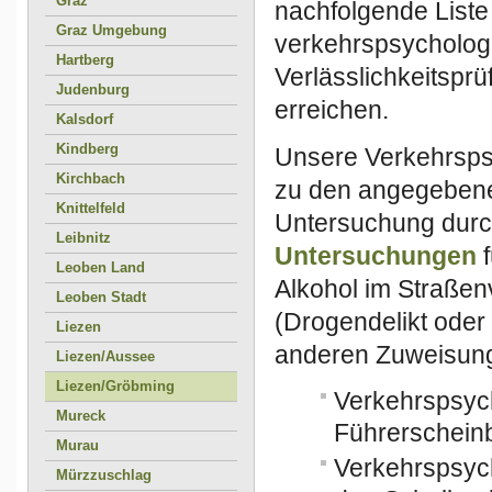
Graz
nachfolgende Liste
Graz Umgebung
verkehrspsycholog
Hartberg
Verlässlichkeitspr
Judenburg
erreichen.
Kalsdorf
Kindberg
Unsere Verkehrsps
Kirchbach
zu den angegebene
Knittelfeld
Untersuchung durc
Leibnitz
Untersuchungen
f
Leoben Land
Alkohol im Straßenv
Leoben Stadt
(Drogendelikt ode
Liezen
anderen Zuweisung
Liezen/Aussee
Liezen/Gröbming
Verkehrspsyc
Mureck
Führerscheinb
Murau
Verkehrspsyc
Mürzzuschlag