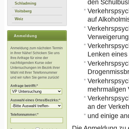
den Schulbus
Schladming
Verkehrspsyc
Voitsberg
auf Alkoholm
Weiz
Verkehrspsyc
Verweigerung 
Anmeldung
Verkehrspsyc
Anmeldung zum nächsten Termin
Lenken eines 
in Ihrer Nähe! Schicken Sie uns
Ihre Anfrage für eine der
Verkehrspsyc
nachfolgenden Kurse oder
Untersuchungen im Bezirk ihrer
Drogenmissb
Wahl mit Ihrer Telefonnummer
und wir rufen Sie gerne zurück!
Verkehrspsyc
Anfrage betrifft:*
mehrmaligen 
Verkehrspsyc
Auswahl eines Ortes/Bezirks:*
an der Verkeh
und einige an
Telefonnummer:*
Die Anmeldung zu 